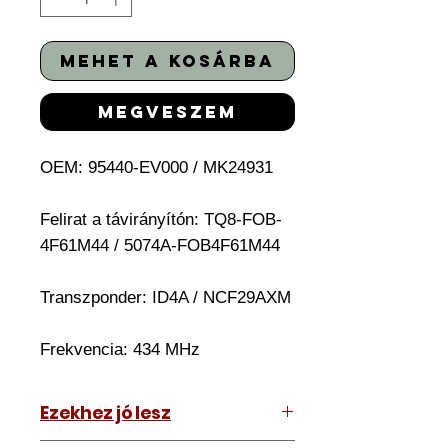
mehet a kosárba
megveszem
OEM: 95440-EV000 / MK24931
Felirat a távirányítón: TQ8-FOB-
4F61M44 / 5074A-FOB4F61M44
Transzponder: ID4A / NCF29AXM
Frekvencia: 434 MHz
Ezekhez jó lesz