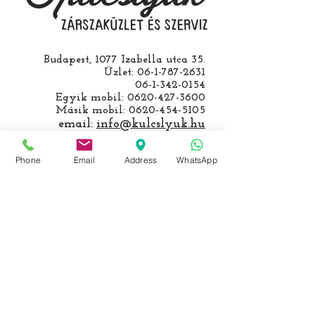
Budapest, 1077 Izabella utca 35.
Üzlet:
06-1-787-2631
06-1-342-0154
Egyik mobil:
0620-427-3600
Másik mobil:
0620-454-5105
email:
info@kulcslyuk.hu
Így tartunk nyitva:
Phone
Email
Address
WhatsApp
Hétfőtől péntekig:
9 - 18 h
KÖZÖSSÉGI LYUKAINK