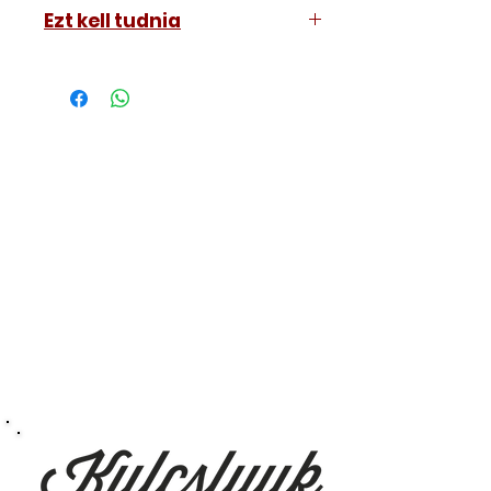
KIA EV-3 2023-2029
Ezt kell tudnia
Működő, kész kulcsokat vásárol,
vagyis
minden távirányítós
kulcsunk ára tartalmazza az
autókulcs marását, az
immobiliser tanítását és
a távirányító programozását is.
A kulcsmásolást és programozást
műhelyünkben, a VII.
kerület Izabella utca 35. szám alatt
végezzük, ide kell eljönnie az
autójával.
Speciális esetekben (például ha
egy üzemképtelen, félig kibelezett
roncsautóval állít be hozzánk), a
kulcs programozásáért külön díjat
számolunk fel, ezt előre mindig
egyeztetjük.