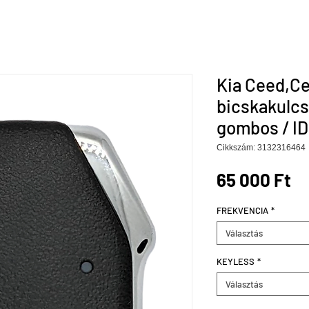
Kia Ceed,Ce
bicskakulc
gombos / ID
Cikkszám: 3132316464
Ár
65 000 Ft
FREKVENCIA
*
Választás
KEYLESS
*
Választás