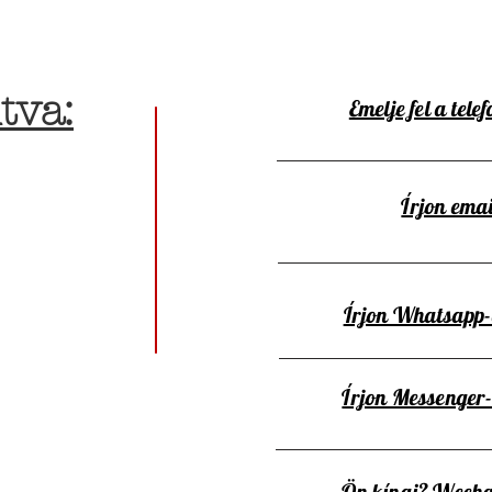
tva:
Emelje fel a telef
Írjon emai
Írjon Whatsapp
Írjon Messenger
Ön kínai? Wecha