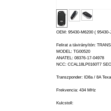
OEM:
95430-M6200 ( 95430-J
Felirat a távirányítón:
TRANSM
MODEL: TG00520
ANATEL: 08376-17-04978
NCC: CCAL18LP0160T7 S
Transzponder:
ID8a / 8A Tex
Frekvencia: 434 MHz
Kulcstoll: