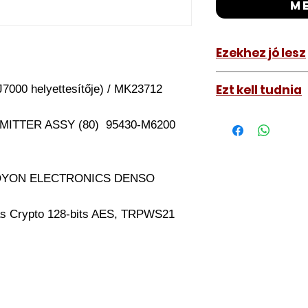
m
Ezekhez jó lesz
KIA Cerato 201
Ezt kell tudnia
7000 helyettesítője) / MK23712
KIA Cee'd 2018
Működő, kész kulc
ITTER ASSY (80) 95430-M6200
távirányítós kulc
autókulcs marását
a távirányító pro
EOYON ELECTRONICS DENSO
A kulcsmásolást é
a VII. kerület Izabe
as Crypto 128-bits AES, TRPWS21
végezzük, ide kell 
Speciális esetekbe
üzemképtelen, félig
be hozzánk), a kul
számolunk fel, ezt