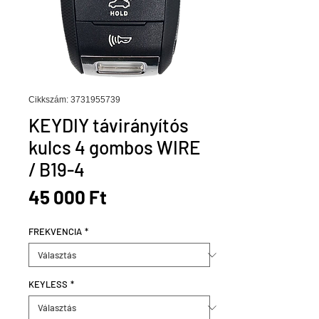
Cikkszám: 3731955739
KEYDIY távirányítós
kulcs 4 gombos WIRE
/ B19-4
Ár
45 000 Ft
FREKVENCIA
*
KEYLESS
*