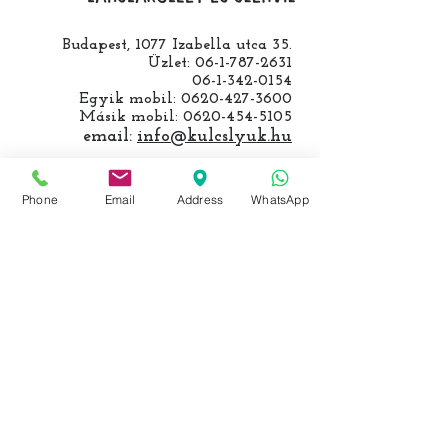
Budapest, 1077 Izabella utca 35.
Üzlet:
06-1-787-2631
06-1-342-0154
Egyik mobil:
0620-427-3600
Másik mobil:
0620-454-5105
email:
info@kulcslyuk.hu
Így tartunk nyitva:
Phone
Email
Address
WhatsApp
Hétfőtől péntekig:
9 - 18 h
KÖZÖSSÉGI LYUKAINK
Írjon Whatsapp-on