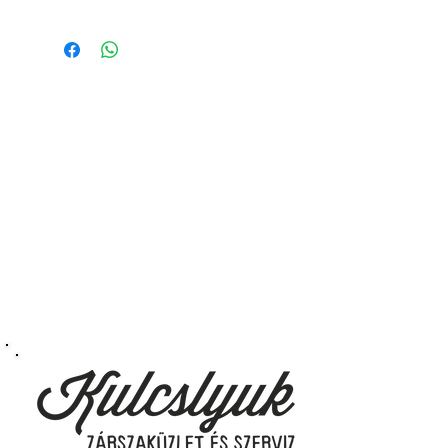
Működő, kész kulcsokat vásárol,
vagyis
minden távirányítós
kulcsunk ára tartalmazza az
autókulcs marását, az
immobiliser tanítását és
a távirányító programozását is.
A kulcsmásolást és programozást
műhelyünkben, a VII.
kerület Izabella utca 35. szám alatt
végezzük, ide kell eljönnie az
autójával.
Speciális esetekben (például ha
egy üzemképtelen, félig kibelezett
roncsautóval állít be hozzánk), a
kulcs programozásáért külön díjat
számolunk fel, ezt előre mindig
egyeztetjük.