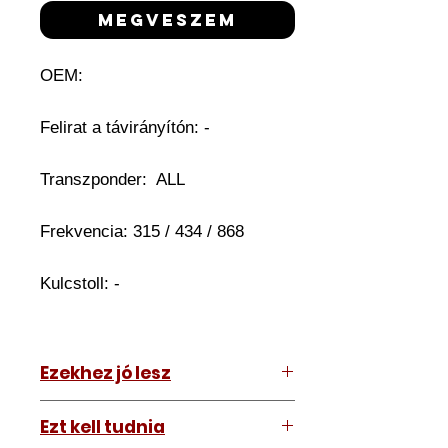
megveszem
OEM:
Felirat a távirányítón: -
Transzponder: ALL
Frekvencia: 315 / 434 / 868
Kulcstoll: -
Ezekhez jó lesz
Mindenhez
Ezt kell tudnia