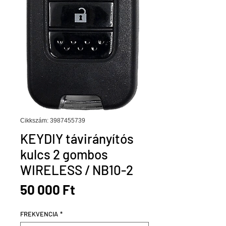
Cikkszám: 3987455739
KEYDIY távirányítós
kulcs 2 gombos
WIRELESS / NB10-2
Ár
50 000 Ft
FREKVENCIA
*