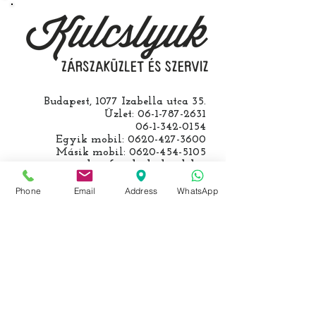
kulcs programozásáért külön díjat
számolunk fel, ezt előre mindig
egyeztetjük.
Budapest, 1077 Izabella utca 35.
Üzlet:
06-1-787-2631
06-1-342-0154
Egyik mobil:
0620-427-3600
Másik mobil:
0620-454-5105
email:
info@kulcslyuk.hu
Phone
Email
Address
WhatsApp
Így tartunk nyitva:
Hétfőtől péntekig:
9 - 18 h