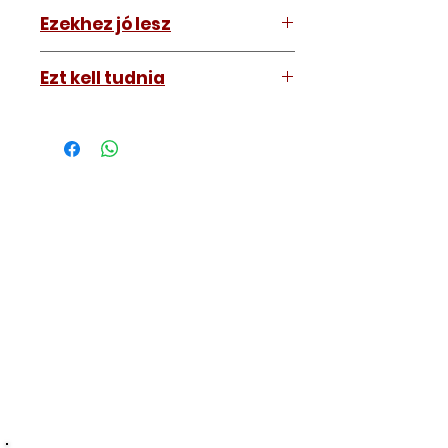
Ezekhez jó lesz
Mindenhez
Ezt kell tudnia
Működő, kész kulcsokat vásárol,
vagyis
minden távirányítós
kulcsunk ára tartalmazza az
autókulcs marását, az
immobiliser tanítását és
a távirányító programozását is.
A kulcsmásolást és programozást
műhelyünkben, a VII.
kerület Izabella utca 35. szám alatt
végezzük, ide kell eljönnie az
autójával.
Speciális esetekben (például ha
egy üzemképtelen, félig kibelezett
roncsautóval állít be hozzánk), a