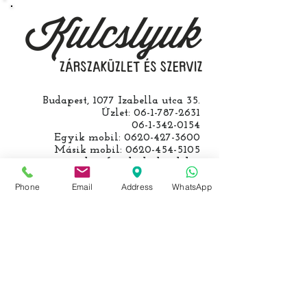
kulcs programozásáért külön díjat
számolunk fel, ezt előre mindig
egyeztetjük.
Budapest, 1077 Izabella utca 35.
Üzlet:
06-1-787-2631
06-1-342-0154
Egyik mobil:
0620-427-3600
Másik mobil:
0620-454-5105
email:
info@kulcslyuk.hu
Phone
Email
Address
WhatsApp
Így tartunk nyitva:
Hétfőtől péntekig:
9 - 18 h