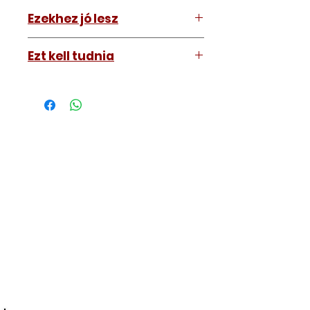
Ezekhez jó lesz
Mindenhez
Ezt kell tudnia
Működő, kész kulcsokat vásárol,
vagyis
minden távirányítós
kulcsunk ára tartalmazza az
autókulcs marását, az
immobiliser tanítását és
a távirányító programozását is.
A kulcsmásolást és programozást
műhelyünkben, a VII.
kerület Izabella utca 35. szám alatt
végezzük, ide kell eljönnie az
autójával.
Speciális esetekben (például ha
egy üzemképtelen, félig kibelezett
roncsautóval állít be hozzánk), a