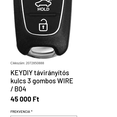
Cikkszám: 2072850888
KEYDIY távirányítós
kulcs 3 gombos WIRE
/ B04
Ár
45 000 Ft
FREKVENCIA
*