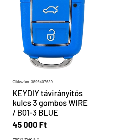
Cikkszám: 3896407639
KEYDIY távirányítós
kulcs 3 gombos WIRE
/ B01-3 BLUE
Ár
45 000 Ft
FREKVENCIA
*