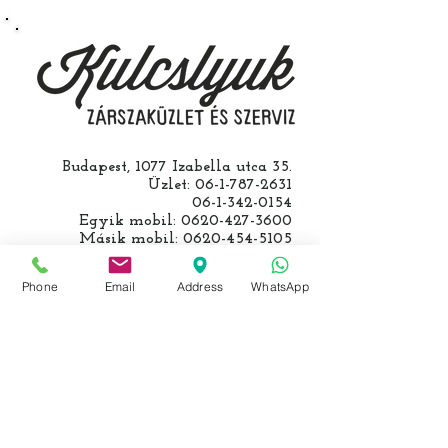
roncsautóval állít be hozzánk), a
kulcs programozásáért külön díjat
számolunk fel, ezt előre mindig
egyeztetjük.
Budapest, 1077 Izabella utca 35.
Üzlet:
06-1-787-2631
06-1-342-0154
Egyik mobil:
0620-427-3600
Másik mobil:
0620-454-5105
email:
info@kulcslyuk.hu
Phone
Email
Address
WhatsApp
Így tartunk nyitva:
Hétfőtől péntekig:
9 - 18 h