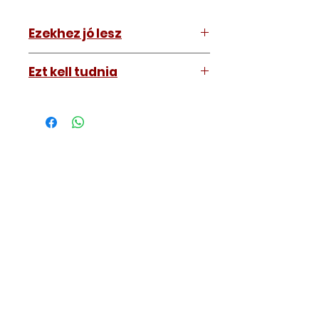
Ezekhez jó lesz
Mindenhez
Ezt kell tudnia
Működő, kész kulcsokat vásárol,
vagyis
minden távirányítós
kulcsunk ára tartalmazza az
autókulcs marását, az
immobiliser tanítását és
a távirányító programozását is.
A kulcsmásolást és programozást
műhelyünkben, a VII.
kerület Izabella utca 35. szám alatt
végezzük, ide kell eljönnie az
autójával.
Speciális esetekben (például ha
egy üzemképtelen, félig kibelezett