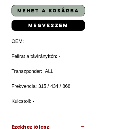
mehet a kosárba
megveszem
OEM:
Felirat a távirányítón: -
Transzponder: ALL
Frekvencia: 315 / 434 / 868
Kulcstoll: -
Ezekhez jó lesz