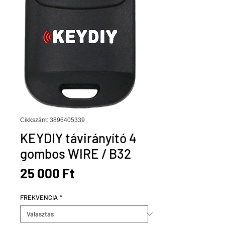
Cikkszám: 3896405339
KEYDIY távirányító 4
gombos WIRE / B32
Ár
25 000 Ft
FREKVENCIA
*