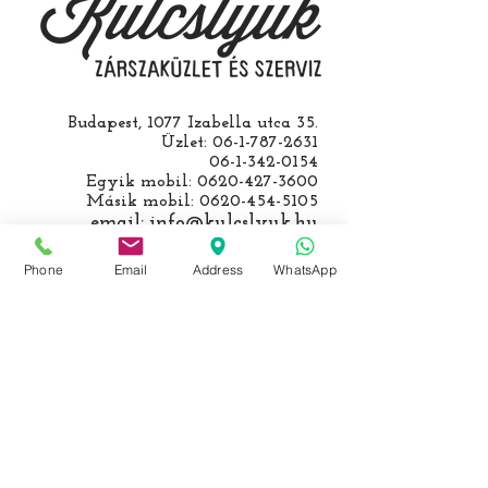
egyeztetjük.
Budapest, 1077 Izabella utca 35.
Üzlet:
06-1-787-2631
06-1-342-0154
Egyik mobil:
0620-427-3600
Másik mobil:
0620-454-5105
email:
info@kulcslyuk.hu
Így tartunk nyitva:
Phone
Email
Address
WhatsApp
Hétfőtől péntekig:
9 - 18 h
KÖZÖSSÉGI LYUKAINK