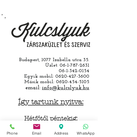
vállalunk ha a ház cseréjét is mi
csináljuk. Jobban jár ha nem otthon
barkácsol. Bízza ránk, értünk
hozzá.
Budapest, 1077 Izabella utca 35.
Üzlet:
06-1-787-2631
06-1-342-0154
Egyik mobil:
0620-427-3600
Másik mobil:
0620-454-5105
email:
info@kulcslyuk.hu
Így tartunk nyitva:
Hétfőtől péntekig:
9 - 18 h
Phone
Email
Address
WhatsApp