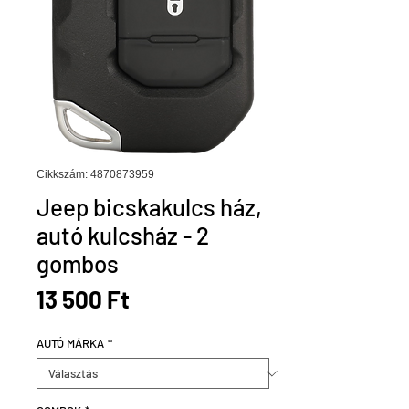
Cikkszám: 4870873959
Jeep bicskakulcs ház,
autó kulcsház - 2
gombos
Ár
13 500 Ft
AUTÓ MÁRKA
*