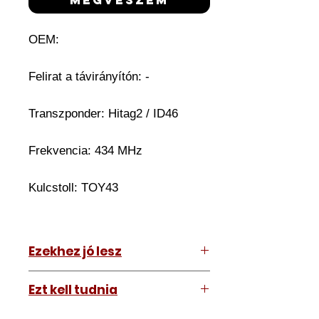
OEM:
Felirat a távirányítón:
-
Transzponder: Hitag2 / ID46
Frekvencia: 434 MHz
Kulcstoll: TOY43
Ezekhez jó lesz
Isuzu D-Max 2008-2012
Ezt kell tudnia
Működő, kész kulcsokat vásárol,