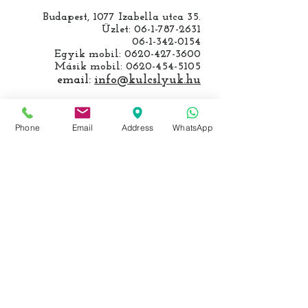
Budapest, 1077 Izabella utca 35.
Üzlet:
06-1-787-2631
06-1-342-0154
Egyik mobil:
0620-427-3600
Másik mobil:
0620-454-5105
email:
info@kulcslyuk.hu
Így tartunk nyitva:
Phone
Email
Address
WhatsApp
Hétfőtől péntekig:
9 - 18 h
KÖZÖSSÉGI LYUKAINK
Írjon Whatsapp-on