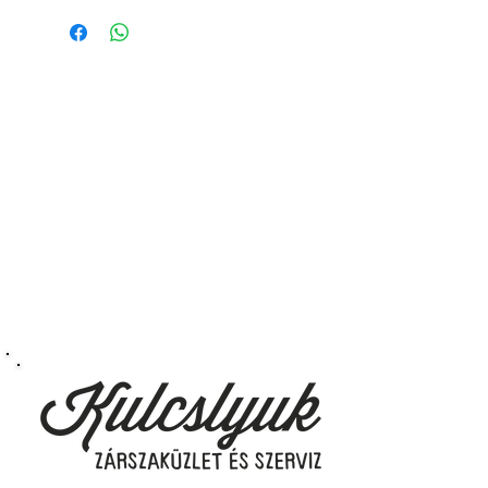
vagyis
minden távirányítós
kulcsunk ára tartalmazza az
autókulcs marását, az
immobiliser tanítását és
a távirányító programozását is.
A kulcsmásolást és programozást
műhelyünkben, a VII.
kerület Izabella utca 35. szám alatt
végezzük, ide kell eljönnie az
autójával.
Speciális esetekben (például ha
egy üzemképtelen, félig kibelezett
roncsautóval állít be hozzánk), a
kulcs programozásáért külön díjat
számolunk fel, ezt előre mindig
egyeztetjük.