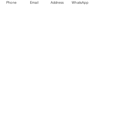
Phone
Email
Address
WhatsApp
KÖZÖSSÉGI LYUKAINK
Írjon Whatsapp-on
Írjon Messenger-en
Ön kínai? Wechat!
Írjon email-t