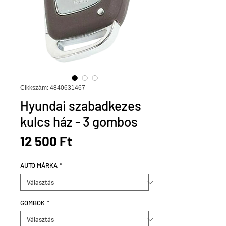
Cikkszám: 4840631467
Hyundai szabadkezes
kulcs ház - 3 gombos
Ár
12 500 Ft
AUTÓ MÁRKA
*
GOMBOK
*