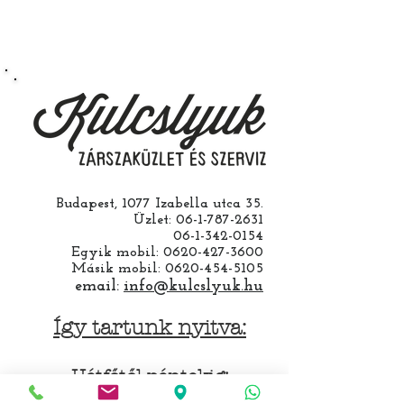
működésre abban esetben
vállalunk ha a ház cseréjét is mi
csináljuk. Jobban jár ha nem otthon
barkácsol. Bízza ránk, értünk
hozzá.
Budapest, 1077 Izabella utca 35.
Üzlet:
06-1-787-2631
06-1-342-0154
Egyik mobil:
0620-427-3600
Másik mobil:
0620-454-5105
email:
info@kulcslyuk.hu
Így tartunk nyitva:
Hétfőtől péntekig:
9 - 18 h