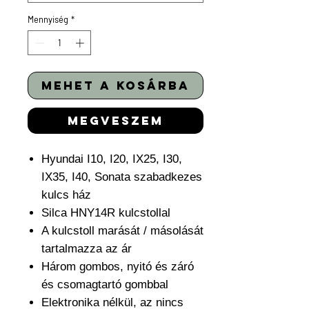
Mennyiség
*
mehet a kosárba
megveszem
Hyundai I10, I20, IX25, I30,
IX35, I40, Sonata szabadkezes
kulcs ház
Silca HNY14R kulcstollal
A kulcstoll marását / másolását
tartalmazza az ár
Három gombos, nyitó és záró
és csomagtartó gombbal
Elektronika nélkül, az nincs