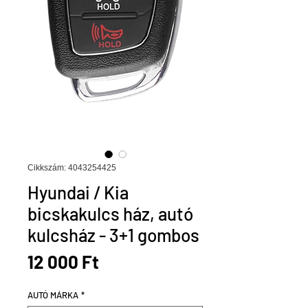
Cikkszám: 4043254425
Hyundai / Kia
bicskakulcs ház, autó
kulcsház - 3+1 gombos
Ár
12 000 Ft
AUTÓ MÁRKA
*