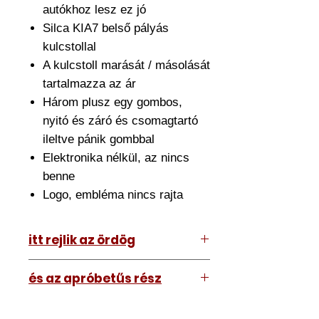
autókhoz lesz ez jó
Silca KIA7 belső pályás
kulcstollal
A kulcstoll marását / másolását
tartalmazza az ár
Három plusz egy gombos,
nyitó és záró és csomagtartó
ileltve pánik gombbal
Elektronika nélkül, az nincs
benne
Logo, embléma nincs rajta
itt rejlik az ördög
Az ár amit lát tartalmazza az
és az apróbetűs rész
átszerelést is. Ehhez el kell hoznia
hozzánk a meglévő kulcsát.
A kép illusztráció vagy mi, tehát a
Nagyjából fél órát szánjon rá de ez