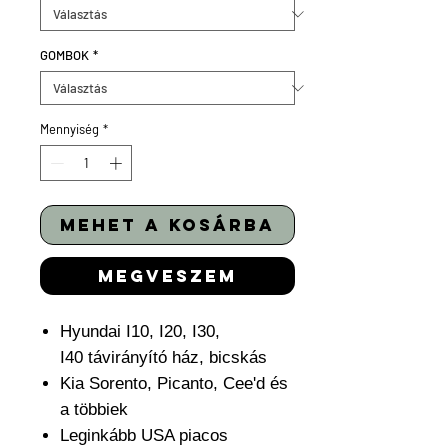
GOMBOK
*
Mennyiség
*
mehet a kosárba
megveszem
Hyundai I10, I20, I30,
I40 távirányító ház, bicskás
Kia Sorento, Picanto, Cee'd és
a többiek
Leginkább USA piacos