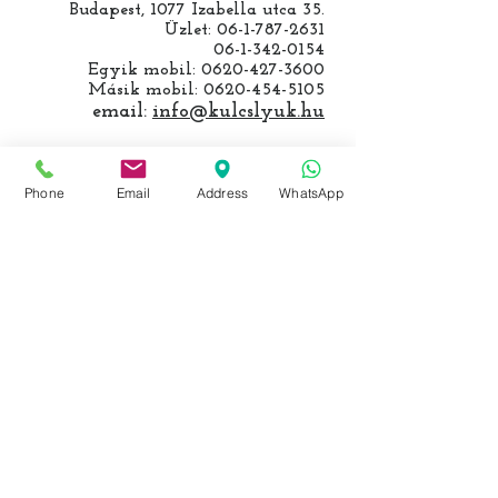
Budapest, 1077 Izabella utca 35.
Üzlet:
06-1-787-2631
06-1-342-0154
Egyik mobil:
0620-427-3600
Másik mobil:
0620-454-5105
email:
info@kulcslyuk.hu
Így tartunk nyitva:
Phone
Email
Address
WhatsApp
Hétfőtől péntekig:
9 - 18 h
KÖZÖSSÉGI LYUKAINK
Írjon Whatsapp-on