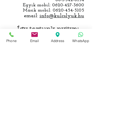
Egyik mobil:
0620-427-3600
Másik mobil:
0620-454-5105
email:
info@kulcslyuk.hu
Így tartunk nyitva:
Phone
Email
Address
WhatsApp
Hétfőtől péntekig:
9 - 18 h
KÖZÖSSÉGI LYUKAINK
Írjon Whatsapp-on
Írjon Messenger-en