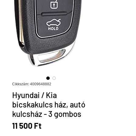
Cikkszám: 4009648882
Hyundai / Kia
bicskakulcs ház, autó
kulcsház - 3 gombos
Ár
11 500 Ft