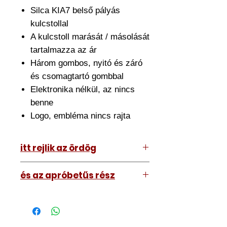
Silca KIA7 belső pályás
kulcstollal
A kulcstoll marását / másolását
tartalmazza az ár
Három gombos, nyitó és záró
és csomagtartó gombbal
Elektronika nélkül, az nincs
benne
Logo, embléma nincs rajta
itt rejlik az ördög
Az ár amit lát tartalmazza az
és az apróbetűs rész
átszerelést is. Ehhez el kell hoznia
hozzánk a meglévő kulcsát.
A kép illusztráció vagy mi, tehát a
Nagyjából fél órát szánjon rá de ez
kulcs amit kap némileg eltérhet attól
némileg változhat.
amit lát. Nem nagyon.