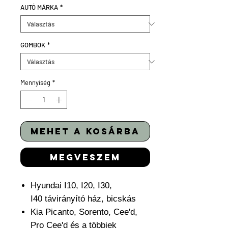
AUTÓ MÁRKA
*
GOMBOK
*
Mennyiség
*
mehet a kosárba
megveszem
Hyundai I10, I20, I30,
I40 távirányító ház, bicskás
Kia Picanto, Sorento, Cee'd,
Pro Cee'd és a többiek