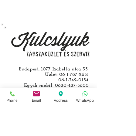
Speciális esetekben (például ha
egy üzemképtelen, félig kibelezett
roncsautóval állít be hozzánk), a
kulcs programozásáért külön díjat
számolunk fel, ezt előre mindig
egyeztetjük.
Budapest, 1077 Izabella utca 35.
Üzlet:
06-1-787-2631
06-1-342-0154
Egyik mobil:
0620-427-3600
Másik mobil:
0620-454-5105
email:
info@kulcslyuk.hu
Phone
Email
Address
WhatsApp
Így tartunk nyitva:
Hétfőtől péntekig:
9 - 18 h