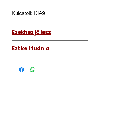
Kulcstoll:
KIA9
Ezekhez jó lesz
Hyundai Kona 2018-2022
Ezt kell tudnia
Működő, kész kulcsokat vásárol,
vagyis
minden távirányítós
kulcsunk ára tartalmazza az
autókulcs marását, az
immobiliser tanítását és
a távirányító programozását is.
A kulcsmásolást és programozást
műhelyünkben, a VII.
kerület Izabella utca 35. szám alatt
végezzük, ide kell eljönnie az
autójával.