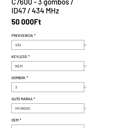
C7600 - 3 gombos /
ID47 / 434 MHz
Price
50 000Ft
FREKVENCIA
*
KEYLESS
*
GOMBOK
*
AUTÓ MÁRKA
*
OEM
*