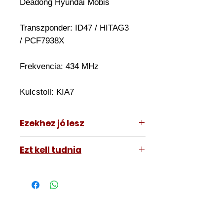
Deadong Hyundai Mobis
Transzponder: ID47 / HITAG3
/ PCF7938X
Frekvencia: 434 MHz
Kulcstoll:
KIA7
Ezekhez jó lesz
Hyundai I20 2014-2016
Ezt kell tudnia
Működő, kész kulcsokat vásárol,
vagyis
minden távirányítós
kulcsunk ára tartalmazza az
autókulcs marását, az
immobiliser tanítását és