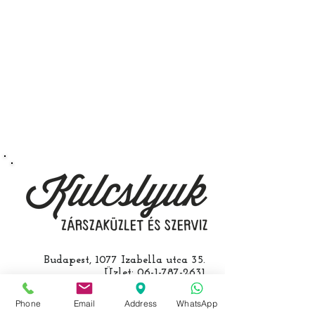
a távirányító programozását is.
A kulcsmásolást és programozást
műhelyünkben, a VII.
kerület Izabella utca 35. szám alatt
végezzük, ide kell eljönnie az
autójával.
Speciális esetekben (például ha
egy üzemképtelen, félig kibelezett
roncsautóval állít be hozzánk), a
kulcs programozásáért külön díjat
számolunk fel, ezt előre mindig
egyeztetjük.
Budapest, 1077 Izabella utca 35.
Üzlet:
06-1-787-2631
06-1-342-0154
Egyik mobil:
0620-427-3600
Phone
Email
Address
WhatsApp
Másik mobil:
0620-454-5105