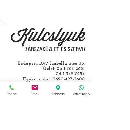
Speciális esetekben (például ha
egy üzemképtelen, félig kibelezett
roncsautóval állít be hozzánk), a
kulcs programozásáért külön díjat
számolunk fel, ezt előre mindig
egyeztetjük.
Budapest, 1077 Izabella utca 35.
Üzlet:
06-1-787-2631
06-1-342-0154
Egyik mobil:
0620-427-3600
Másik mobil:
0620-454-5105
email:
info@kulcslyuk.hu
Phone
Email
Address
WhatsApp
Így tartunk nyitva:
Hétfőtől péntekig:
9 - 18 h