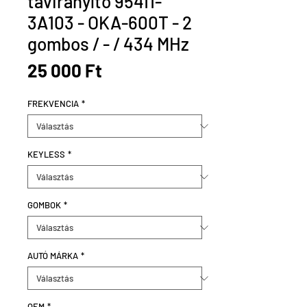
távirányító 95411-
3A103 - OKA-600T - 2
gombos / - / 434 MHz
Ár
25 000 Ft
FREKVENCIA
*
KEYLESS
*
GOMBOK
*
AUTÓ MÁRKA
*
OEM
*