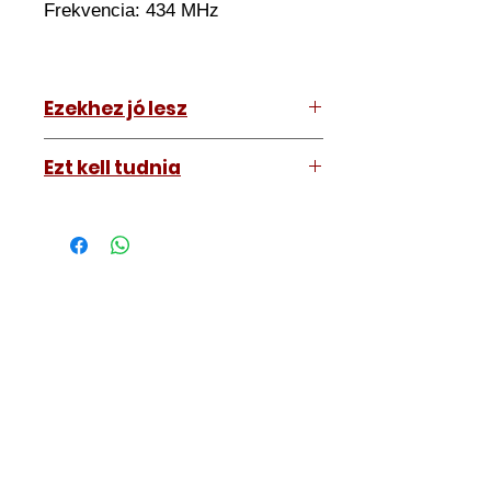
Frekvencia: 434 MHz
Ezekhez jó lesz
Hyundai Elantra 2005-2006
Ezt kell tudnia
Működő, kész kulcsokat vásárol,
vagyis
minden távirányítós
kulcsunk ára tartalmazza az
autókulcs marását, az
immobiliser tanítását és
a távirányító programozását is.
A kulcsmásolást és programozást
műhelyünkben, a VII.
kerület Izabella utca 35. szám alatt
végezzük, ide kell eljönnie az
autójával.