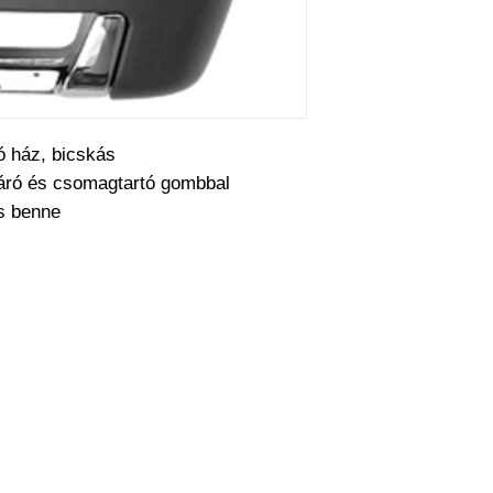
működésre abban e
cseréjét is mi csin
barkácsol. Bízza r
tó ház, bicskás
áró és csomagtartó gombbal
cs benne
a