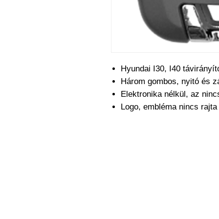
Hyundai I30, I40 távirányí
Három gombos, nyitó és z
Elektronika nélkül, az nin
Logo, embléma nincs rajt