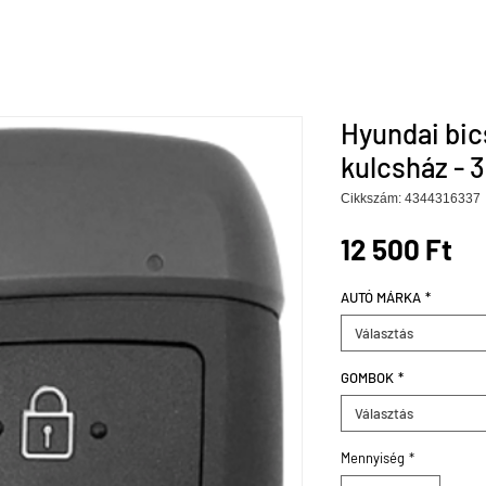
Hyundai bic
kulcsház - 
Cikkszám: 4344316337
Ár
12 500 Ft
AUTÓ MÁRKA
*
Választás
GOMBOK
*
Választás
Mennyiség
*