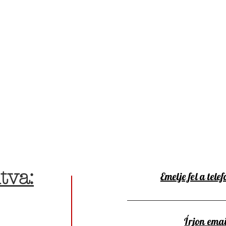
tva:
Emelje fel a telef
Írjon emai