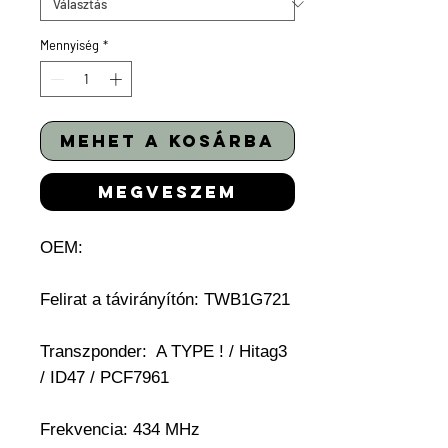
Mennyiség
*
mehet a kosárba
megveszem
OEM:
Felirat a távirányítón: TWB1G721
Transzponder: A TYPE ! / Hitag3
/ ID47 / PCF7961
Frekvencia: 434 MHz