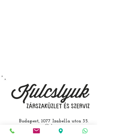
immobiliser tanítását és
a távirányító programozását is.
A kulcsmásolást és programozást
műhelyünkben, a VII.
kerület Izabella utca 35. szám alatt
végezzük, ide kell eljönnie az
autójával.
Speciális esetekben (például ha
egy üzemképtelen, félig kibelezett
roncsautóval állít be hozzánk), a
kulcs programozásáért külön díjat
számolunk fel, ezt előre mindig
egyeztetjük.
Budapest, 1077 Izabella utca 35.
Üzlet:
06-1-787-2631
06-1-342-0154