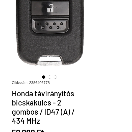
Cikkszám: 2386406778
Honda távirányítós
bicskakulcs - 2
gombos / ID47 (A) /
434 MHz
Ár