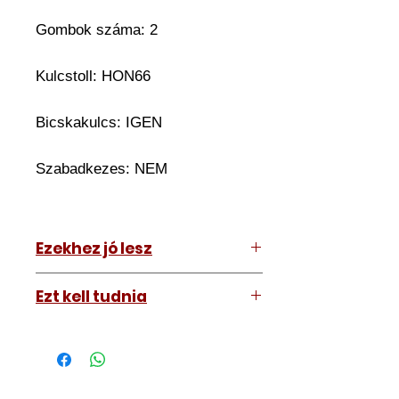
Gombok száma: 2
Kulcstoll: HON66
Bicskakulcs: IGEN
Szabadkezes: NEM
Ezekhez jó lesz
Honda Civic 2015 - 2018
Ezt kell tudnia
Honda Accord 2015 - 2018
Működő, kész kulcsokat vásárol,
vagyis
minden távirányítós
kulcsunk ára tartalmazza az
autókulcs marását, az