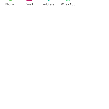
9 - 18 h
Phone
Email
Address
WhatsApp
KÖZÖSSÉGI LYUKAINK
Írjon Whatsapp-on
Írjon Messenger-en
Ön kínai? Wechat!
Írjon email-t