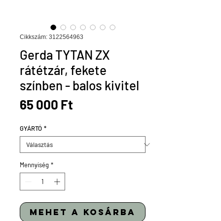
Cikkszám: 3122564963
Gerda TYTAN ZX
rátétzár, fekete
színben - balos kivitel
Ár
65 000 Ft
GYÁRTÓ
*
Mennyiség
*
mehet a kosárba