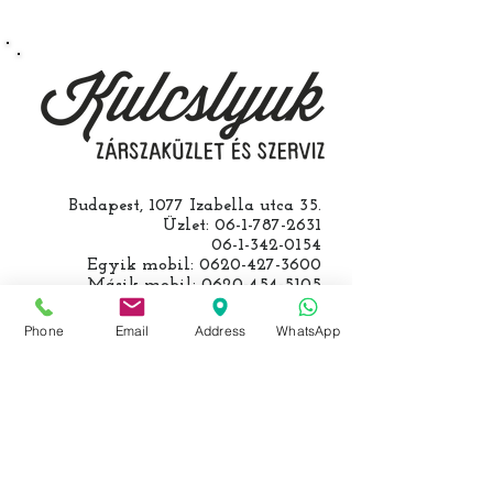
csináljuk. Jobban jár ha nem otthon
barkácsol. Bízza ránk, értünk
hozzá.
Budapest, 1077 Izabella utca 35.
Üzlet:
06-1-787-2631
06-1-342-0154
Egyik mobil:
0620-427-3600
Másik mobil:
0620-454-5105
email:
info@kulcslyuk.hu
Phone
Email
Address
WhatsApp
Így tartunk nyitva:
Hétfőtől péntekig:
9 - 18 h