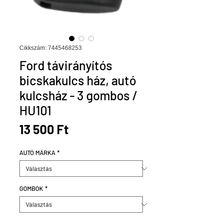
Cikkszám: 7445468253
Ford távirányítós
bicskakulcs ház, autó
kulcsház - 3 gombos /
HU101
Ár
13 500 Ft
AUTÓ MÁRKA
*
GOMBOK
*