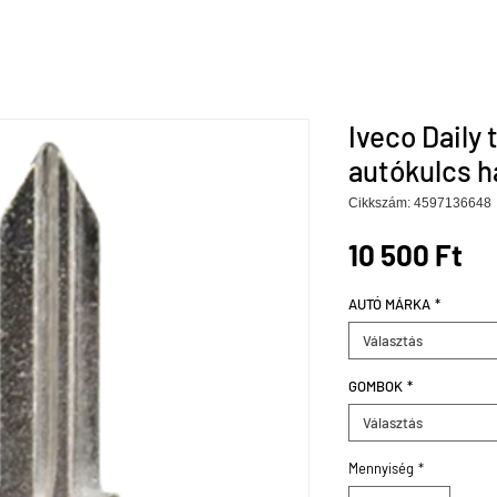
Iveco Daily 
autókulcs 
Cikkszám: 4597136648
Ár
10 500 Ft
AUTÓ MÁRKA
*
Választás
GOMBOK
*
Választás
Mennyiség
*