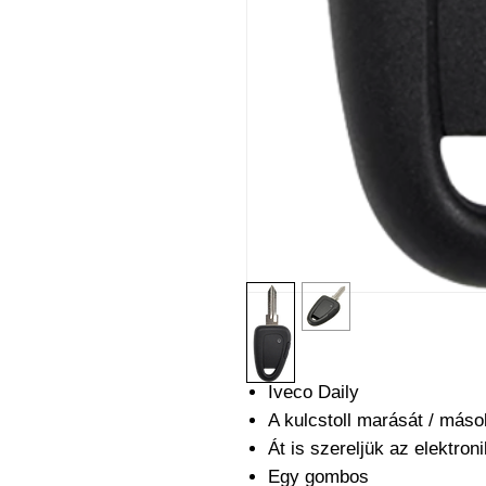
Iveco Daily
A kulcstoll marását / máso
Át is szereljük az elektro
Egy gombos