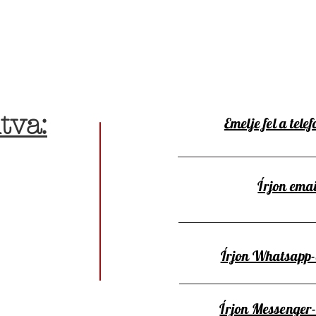
tva:
Emelje fel a telef
Írjon emai
Írjon Whatsapp
Írjon Messenger