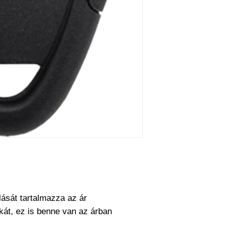
működésre abban e
cseréjét is mi csin
barkácsol. Bízza r
lását tartalmazza az ár
nikát, ez is benne van az árban