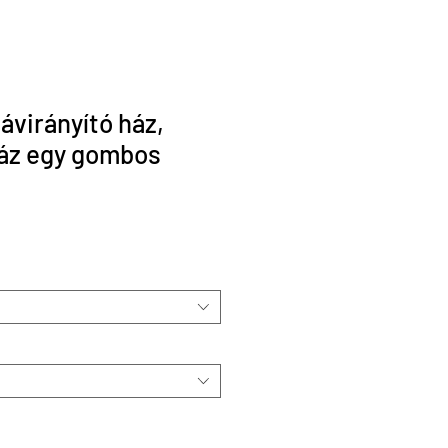
távirányító ház,
ház egy gombos