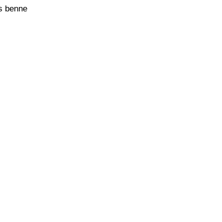
cs benne
a