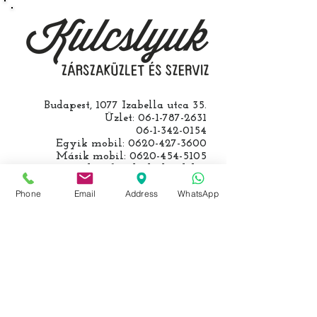
barkácsol. Bízza ránk, értünk
hozzá.
Budapest, 1077 Izabella utca 35.
Üzlet:
06-1-787-2631
06-1-342-0154
Egyik mobil:
0620-427-3600
Másik mobil:
0620-454-5105
email:
info@kulcslyuk.hu
Phone
Email
Address
WhatsApp
Így tartunk nyitva:
Hétfőtől péntekig:
9 - 18 h