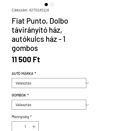
Cikkszám: 4270145116
Fiat Punto, Dolbo
távirányító ház,
autókulcs ház - 1
gombos
Ár
11 500 Ft
AUTÓ MÁRKA
*
GOMBOK
*
Mennyiség
*