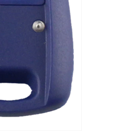
működésre abban e
cseréjét is mi csin
barkácsol. Bízza r