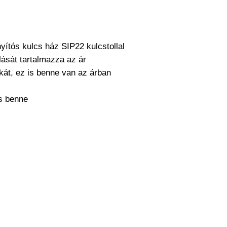
nyítós kulcs ház SIP22 kulcstollal
lását tartalmazza az ár
nikát, ez is benne van az árban
cs benne
a