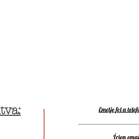
tva:
Emelje fel a telef
Írjon emai