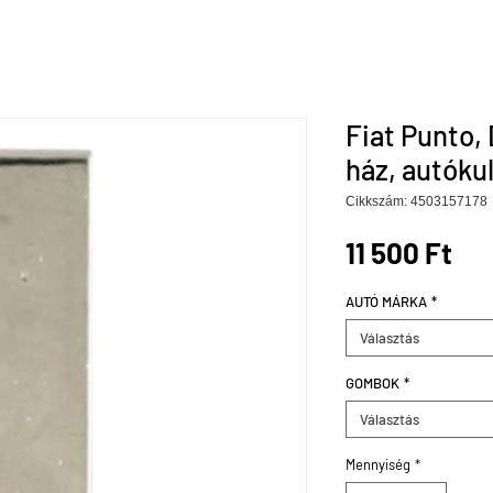
Fiat Punto, 
ház, autóku
Cikkszám: 4503157178
Ár
11 500 Ft
AUTÓ MÁRKA
*
Választás
GOMBOK
*
Választás
Mennyiség
*