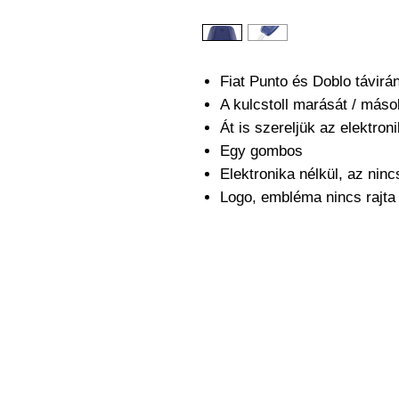
Fiat Punto és Doblo távirá
A kulcstoll marását / máso
Át is szereljük az elektro
Egy gombos
Elektronika nélkül, az nin
Logo, embléma nincs rajt