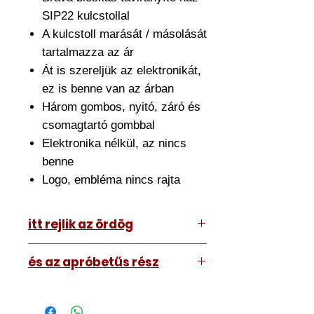
SIP22 kulcstollal
A kulcstoll marását / másolását
tartalmazza az ár
Át is szereljük az elektronikát,
ez is benne van az árban
Három gombos, nyitó, záró és
csomagtartó gombbal
Elektronika nélkül, az nincs
benne
Logo, embléma nincs rajta
itt rejlik az ördög
Az ár amit lát tartalmazza az
és az apróbetűs rész
átszerelést is. Ehhez el kell hoznia
hozzánk a meglévő kulcsát.
A kép illusztráció vagy mi, tehát a
Nagyjából fél órát szánjon rá de ez
kulcs amit kap némileg eltérhet attól