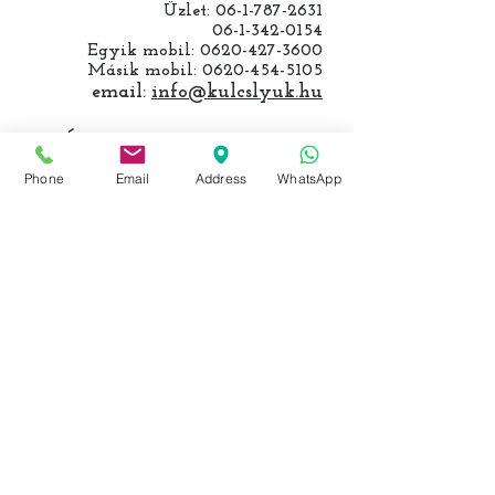
Üzlet:
06-1-787-2631
06-1-342-0154
Egyik mobil:
0620-427-3600
Másik mobil:
0620-454-5105
email:
info@kulcslyuk.hu
Így tartunk nyitva:
Phone
Email
Address
WhatsApp
Hétfőtől péntekig:
9 - 18 h
KÖZÖSSÉGI LYUKAINK
Írjon Whatsapp-on