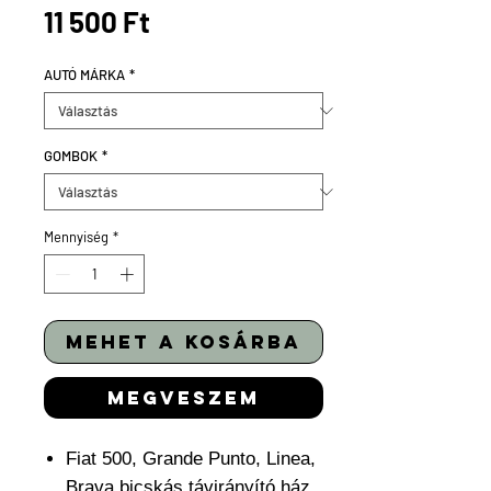
Ár
11 500 Ft
AUTÓ MÁRKA
*
GOMBOK
*
Mennyiség
*
mehet a kosárba
megveszem
Fiat 500, Grande Punto, Linea,
Brava bicskás távirányító ház