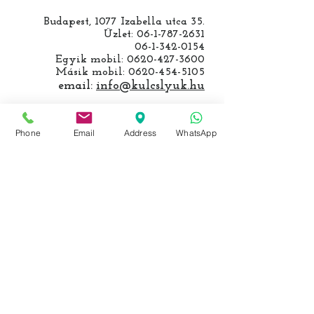
Budapest, 1077 Izabella utca 35.
Üzlet:
06-1-787-2631
06-1-342-0154
Egyik mobil:
0620-427-3600
Másik mobil:
0620-454-5105
email:
info@kulcslyuk.hu
Így tartunk nyitva:
Phone
Email
Address
WhatsApp
Hétfőtől péntekig:
9 - 18 h
KÖZÖSSÉGI LYUKAINK
Írjon Whatsapp-on