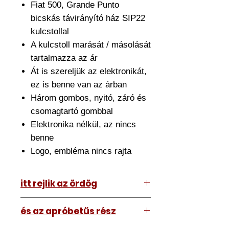
Fiat 500, Grande Punto
bicskás távirányító ház SIP22
kulcstollal
A kulcstoll marását / másolását
tartalmazza az ár
Át is szereljük az elektronikát,
ez is benne van az árban
Három gombos, nyitó, záró és
csomagtartó gombbal
Elektronika nélkül, az nincs
benne
Logo, embléma nincs rajta
itt rejlik az ördög
Az ár amit lát tartalmazza az
és az apróbetűs rész
átszerelést is. Ehhez el kell hoznia
hozzánk a meglévő kulcsát.