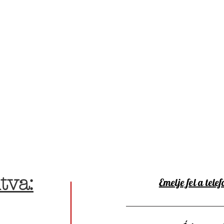
tva:
Emelje fel a telef