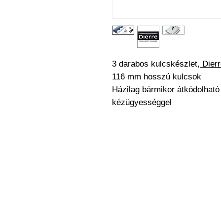
3 darabos kulcskészlet,
Dier
116 mm hosszú kulcsok
Házilag bármikor átkódolható 
kézügyességgel