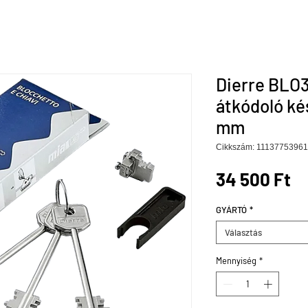
Dierre BLO3
átkódoló kés
mm
Cikkszám: 1113775396
Á
34 500 Ft
GYÁRTÓ
*
Választás
Mennyiség
*