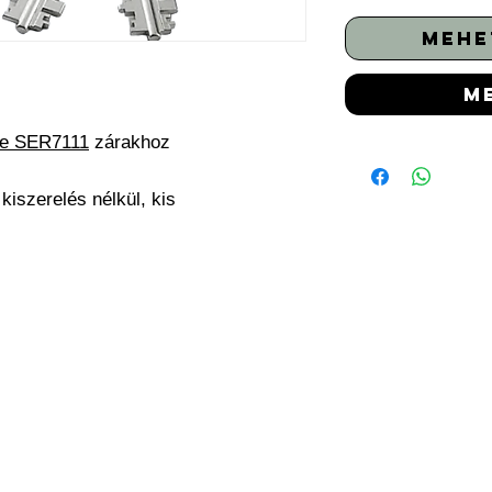
mehe
m
re SER7111
zárakhoz
kiszerelés nélkül, kis