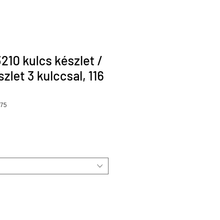
210 kulcs készlet /
zlet 3 kulccsal, 116
175
r