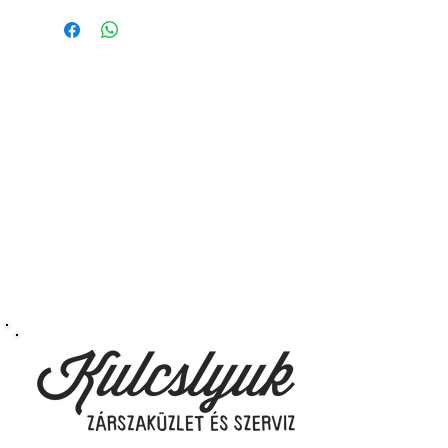
vagyis
minden távirányítós
kulcsunk ára tartalmazza az
autókulcs marását, az
immobiliser tanítását és
a távirányító programozását is.
A kulcsmásolást és programozást
műhelyünkben, a VII.
kerület Izabella utca 35. szám alatt
végezzük, ide kell eljönnie az
autójával.
Speciális esetekben (például ha
egy üzemképtelen, félig kibelezett
roncsautóval állít be hozzánk), a
kulcs programozásáért külön díjat
számolunk fel, ezt előre mindig
egyeztetjük.