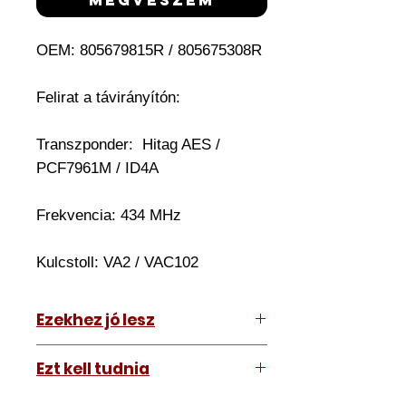
OEM: 805679815R / 805675308R
Felirat a távirányítón:
Transzponder:
Hitag AES /
PCF7961M / ID4A
Frekvencia: 434 MHz
Kulcstoll: VA2 / VAC102
Ezekhez jó lesz
Dacia Sandero 2014-2021
Ezt kell tudnia
Dacia Duster 2014-2021
Dacia Logan 2014-2021
Működő, kész kulcsokat vásárol,