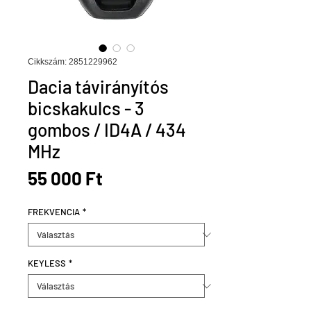
Cikkszám: 2851229962
Dacia távirányítós
bicskakulcs - 3
gombos / ID4A / 434
MHz
Ár
55 000 Ft
FREKVENCIA
*
KEYLESS
*