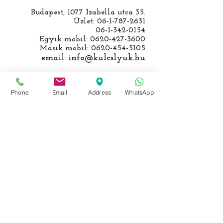
Budapest, 1077 Izabella utca 35.
Üzlet:
06-1-787-2631
06-1-342-0154
Egyik mobil:
0620-427-3600
Másik mobil:
0620-454-5105
email:
info@kulcslyuk.hu
Így tartunk nyitva:
Phone
Email
Address
WhatsApp
Hétfőtől péntekig:
9 - 18 h
KÖZÖSSÉGI LYUKAINK
Írjon Whatsapp-on