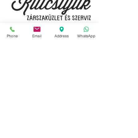
egyeztetjük.
Budapest, 1077 Izabella utca 35.
Phone
Email
Address
WhatsApp
Üzlet:
06-1-787-2631
06-1-342-0154
Egyik mobil:
0620-427-3600
Másik mobil:
0620-454-5105
email:
info@kulcslyuk.hu
Így tartunk nyitva:
Hétfőtől péntekig:
9 - 18 h
KÖZÖSSÉGI LYUKAINK