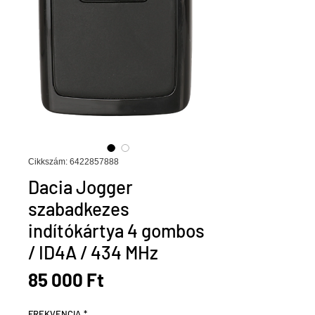
Cikkszám: 6422857888
Dacia Jogger
szabadkezes
indítókártya 4 gombos
/ ID4A / 434 MHz
Ár
85 000 Ft
FREKVENCIA
*