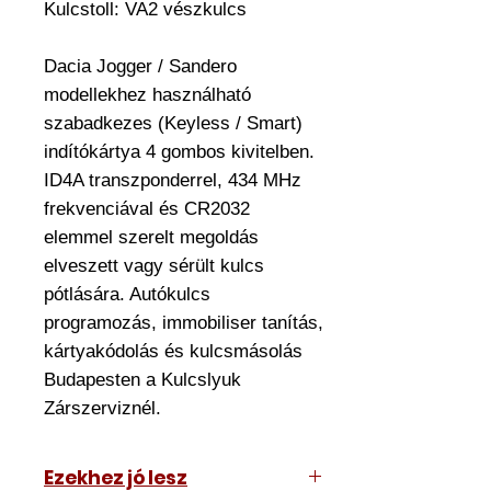
Kulcstoll:
VA2 vészkulcs
Dacia Jogger / Sandero
modellekhez használható
szabadkezes (Keyless / Smart)
indítókártya 4 gombos kivitelben.
ID4A transzponderrel, 434 MHz
frekvenciával és CR2032
elemmel szerelt megoldás
elveszett vagy sérült kulcs
pótlására. Autókulcs
programozás, immobiliser tanítás,
kártyakódolás és kulcsmásolás
Budapesten a Kulcslyuk
Zárszerviznél.
Ezekhez jó lesz