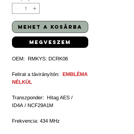
mehet a kosárba
megveszem
OEM: RMKYS: DCRK06
Felirat a távirányítón:
EMBLÉMA
NÉLKÜL
Transzponder:
Hitag AES /
ID4A / NCF29A1M
Frekvencia: 434 MHz