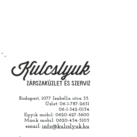
működik.
Természetesen kérheti szerelés
nélkül is ha saját maga szeretné
megcsinálni. Garanciát a
működésre abban esetben
vállalunk ha a ház cseréjét is mi
csináljuk. Jobban jár ha nem otthon
barkácsol. Bízza ránk, értünk
hozzá.
Budapest, 1077 Izabella utca 35.
Üzlet:
06-1-787-2631
06-1-342-0154
Egyik mobil:
0620-427-3600
Másik mobil:
0620-454-5105
email:
info@kulcslyuk.hu