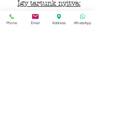
Így tartunk nyitva:
Hétfőtől péntekig:
Phone
Email
Address
WhatsApp
9 - 18 h
KÖZÖSSÉGI LYUKAINK
Írjon Whatsapp-on
Írjon Messenger-en
Ön kínai? Wechat!