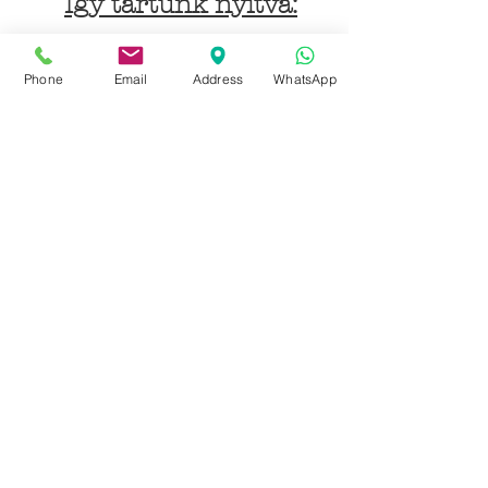
Így tartunk nyitva:
Hétfőtől péntekig:
Phone
Email
Address
WhatsApp
9 - 18 h
KÖZÖSSÉGI LYUKAINK
Írjon Whatsapp-on
Írjon Messenger-en
Ön kínai? Wechat!