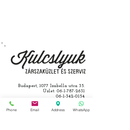
kerület Izabella utca 35. szám alatt
végezzük, ide kell eljönnie az
autójával.
Speciális esetekben (például ha
egy üzemképtelen, félig kibelezett
roncsautóval állít be hozzánk), a
kulcs programozásáért külön díjat
számolunk fel, ezt előre mindig
egyeztetjük.
Budapest, 1077 Izabella utca 35.
Üzlet:
06-1-787-2631
06-1-342-0154
Egyik mobil:
0620-427-3600
Másik mobil:
0620-454-5105
Phone
Email
Address
WhatsApp
email:
info@kulcslyuk.hu
Így tartunk nyitva: