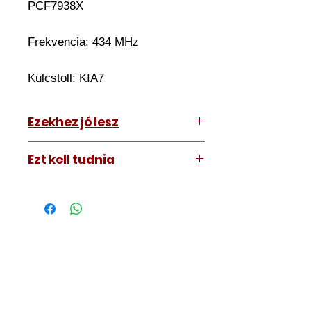
PCF7938X
Frekvencia: 434 MHz
Kulcstoll:
KIA7
Ezekhez jó lesz
Hyundai I20 2014-2016
Ezt kell tudnia
Működő, kész kulcsokat vásárol,
vagyis
minden távirányítós
kulcsunk ára tartalmazza az
autókulcs marását, az
immobiliser tanítását és
a távirányító programozását is.
A kulcsmásolást és programozást
műhelyünkben, a VII.