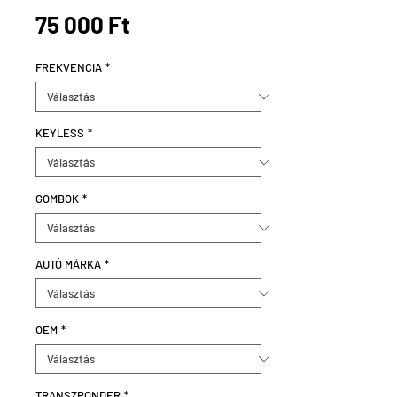
Ár
75 000 Ft
FREKVENCIA
*
KEYLESS
*
GOMBOK
*
AUTÓ MÁRKA
*
OEM
*
TRANSZPONDER
*