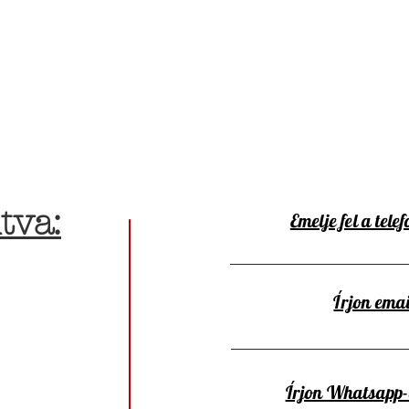
tva:
Emelje fel a telef
Írjon emai
Írjon Whatsapp