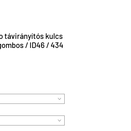
o távirányítós kulcs
gombos / ID46 / 434