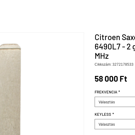
Citroen Sax
6490L7 - 2 
MHz
Cikkszám: 3272178533
Ár
58 000 Ft
FREKVENCIA
*
Választás
KEYLESS
*
Választás