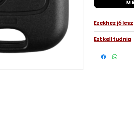
m
Ezekhez jó lesz
Citroen Saxo 1
Ezt kell tudnia
Működő, kész kulc
távirányítós kulc
autókulcs marását
a távirányító pro
A kulcsmásolást é
a VII. kerület Izabe
végezzük, ide kell 
Speciális esetekbe
üzemképtelen, félig
be hozzánk), a kul
számolunk fel, ezt