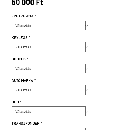
Ár
50 000 Ft
FREKVENCIA
*
KEYLESS
*
GOMBOK
*
AUTÓ MÁRKA
*
OEM
*
TRANSZPONDER
*