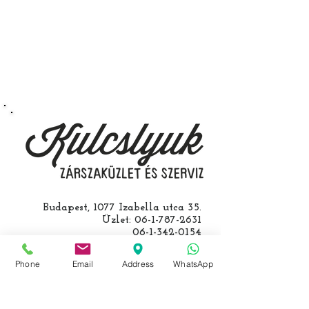
kerület Izabella utca 35. szám alatt
végezzük, ide kell eljönnie az
autójával.
Speciális esetekben (például ha
egy üzemképtelen, félig kibelezett
roncsautóval állít be hozzánk), a
kulcs programozásáért külön díjat
számolunk fel, ezt előre mindig
egyeztetjük.
Budapest, 1077 Izabella utca 35.
Üzlet:
06-1-787-2631
06-1-342-0154
Egyik mobil:
0620-427-3600
Másik mobil:
0620-454-5105
Phone
Email
Address
WhatsApp
email:
info@kulcslyuk.hu
Így tartunk nyitva: