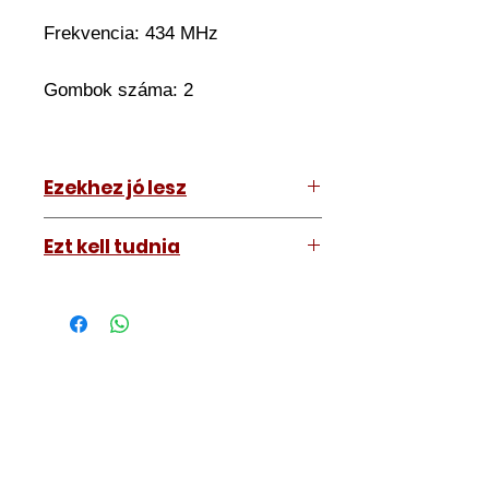
Frekvencia: 434 MHz
Gombok száma: 2
Ezekhez jó lesz
Citroen C2 2003-2006
Ezt kell tudnia
Cirtoen C3 Pluriel 2003-2006
Működő, kész kulcsokat vásárol,
vagyis
minden távirányítós
kulcsunk ára tartalmazza az
autókulcs marását, az
immobiliser tanítását és
a távirányító programozását is.
A kulcsmásolást és programozást
műhelyünkben, a VII.