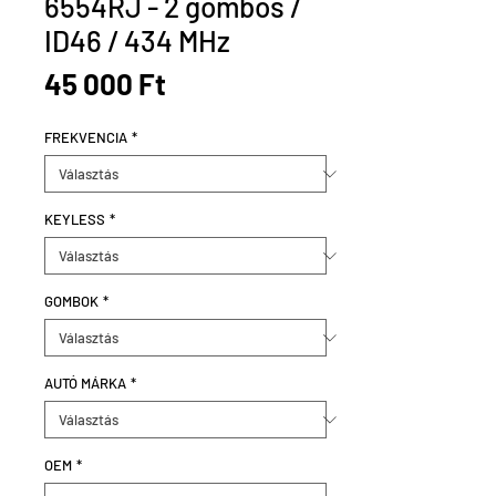
6554RJ - 2 gombos /
ID46 / 434 MHz
Ár
45 000 Ft
FREKVENCIA
*
KEYLESS
*
GOMBOK
*
AUTÓ MÁRKA
*
OEM
*