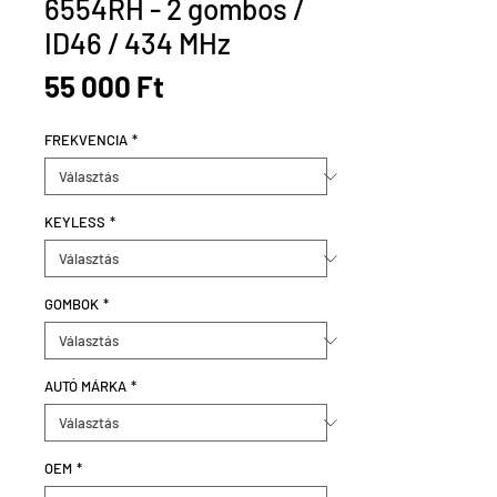
6554RH - 2 gombos /
ID46 / 434 MHz
Ár
55 000 Ft
FREKVENCIA
*
KEYLESS
*
GOMBOK
*
AUTÓ MÁRKA
*
OEM
*