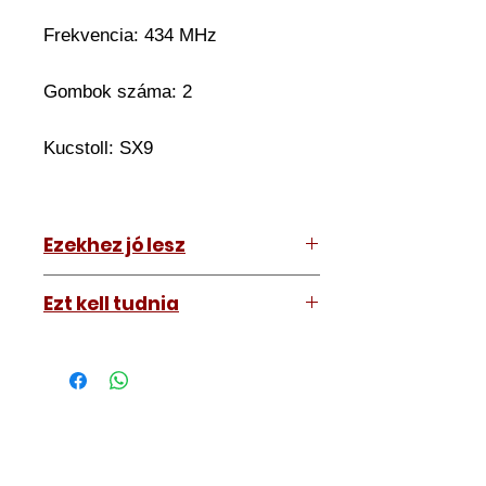
Frekvencia: 434 MHz
Gombok száma: 2
Kucstoll: SX9
Ezekhez jó lesz
Citroen Berlingo 2002-2008
Ezt kell tudnia
Működő, kész kulcsokat vásárol,
vagyis
minden távirányítós
kulcsunk ára tartalmazza az
autókulcs marását, az
immobiliser tanítását és
a távirányító programozását is.