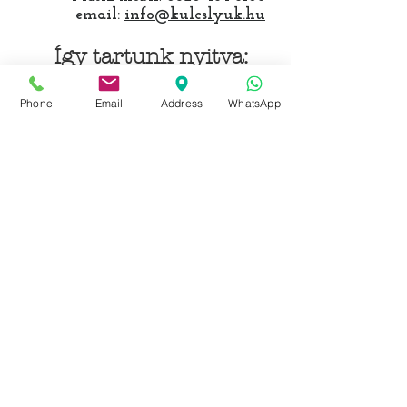
email:
info@kulcslyuk.hu
Így tartunk nyitva:
Hétfőtől péntekig:
Phone
Email
Address
WhatsApp
9 - 18 h
KÖZÖSSÉGI LYUKAINK
Írjon Whatsapp-on
Írjon Messenger-en