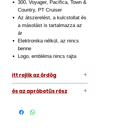
300, Voyager, Pacifica, Town &
Country, PT Cruiser
Az átszerelést, a kulcstollat és
a másolást is tartalmazza az
ár
Elektronika nélkül, az nincs
benne
Logo, embléma nincs rajta
itt rejlik az ördög
Az ár amit lát tartalmazza az
és az apróbetűs rész
átszerelést is. Ehhez el kell hoznia
hozzánk a meglévő kulcsát.
A kép illusztráció vagy mi, tehát a
Nagyjából fél órát szánjon rá de ez
kulcs amit kap némileg eltérhet attól
némileg változhat.
amit lát. Nem nagyon.
Szakszerűen átszereljük, utána
Márkaembléma biztosan nem lesz
kimérjük, bemérjük, teszteljük a
rajta, azt a Wish-ről tud rendelni