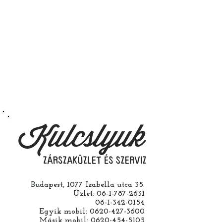
kulcsát. Úgy kapja majd kézbe
fillérekért.
hogy az rendeltetésszerűen
működik.
Természetesen kérheti szerelés
nélkül is ha saját maga szeretné
megcsinálni. Garanciát a
működésre abban esetben
vállalunk ha a ház cseréjét is mi
csináljuk. Jobban jár ha nem otthon
barkácsol. Bízza ránk, értünk
hozzá.
Budapest, 1077 Izabella utca 35.
Üzlet:
06-1-787-2631
06-1-342-0154
Egyik mobil:
0620-427-3600
Másik mobil:
0620-454-5105