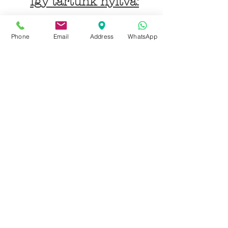
Így tartunk nyitva:
Hétfőtől péntekig:
Phone
Email
Address
WhatsApp
9 - 18 h
KÖZÖSSÉGI LYUKAINK
Írjon Whatsapp-on
Írjon Messenger-en
Ön kínai? Wechat!