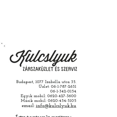
működik.
Természetesen kérheti szerelés
nélkül is ha saját maga szeretné
megcsinálni. Garanciát a
működésre abban esetben
vállalunk ha a ház cseréjét is mi
csináljuk. Jobban jár ha nem otthon
barkácsol. Bízza ránk, értünk
hozzá.
Budapest, 1077 Izabella utca 35.
Üzlet:
06-1-787-2631
06-1-342-0154
Egyik mobil:
0620-427-3600
Másik mobil:
0620-454-5105
email:
info@kulcslyuk.hu