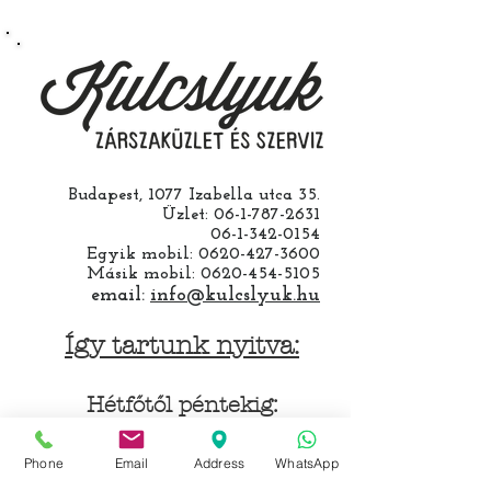
csináljuk. Jobban jár ha nem otthon
barkácsol. Bízza ránk, értünk
hozzá.
Budapest, 1077 Izabella utca 35.
Üzlet:
06-1-787-2631
06-1-342-0154
Egyik mobil:
0620-427-3600
Másik mobil:
0620-454-5105
email:
info@kulcslyuk.hu
Így tartunk nyitva:
Hétfőtől péntekig:
9 - 18 h
Phone
Email
Address
WhatsApp