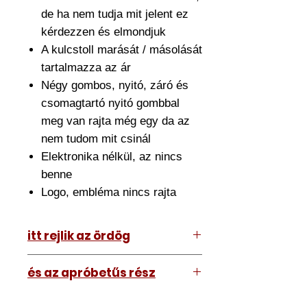
de ha nem tudja mit jelent ez
kérdezzen és elmondjuk
A kulcstoll marását / másolását
tartalmazza az ár
Négy gombos, nyitó, záró és
csomagtartó nyitó gombbal
meg van rajta még egy da az
nem tudom mit csinál
Elektronika nélkül, az nincs
benne
Logo, embléma nincs rajta
itt rejlik az ördög
Az ár amit lát tartalmazza az
és az apróbetűs rész
átszerelést is. Ehhez el kell hoznia
hozzánk a meglévő kulcsát.
A kép illusztráció vagy mi, tehát a