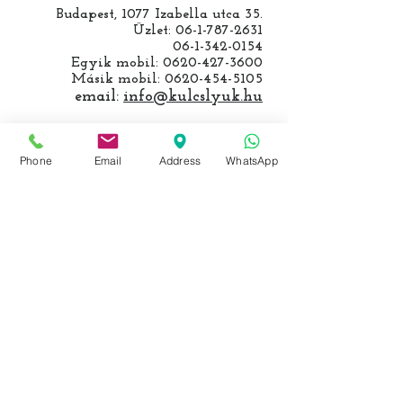
Budapest, 1077 Izabella utca 35.
Üzlet:
06-1-787-2631
06-1-342-0154
Egyik mobil:
0620-427-3600
Másik mobil:
0620-454-5105
email:
info@kulcslyuk.hu
Így tartunk nyitva:
Phone
Email
Address
WhatsApp
Hétfőtől péntekig:
9 - 18 h
KÖZÖSSÉGI LYUKAINK
Írjon Whatsapp-on