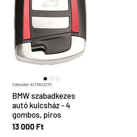
Cikkszám: 4174813270
BMW szabadkezes
autó kulcsház - 4
gombos, piros
Ár
13 000 Ft