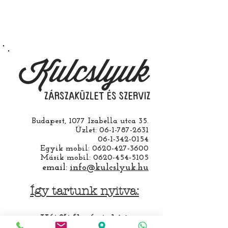
működésre abban esetben
vállalunk ha a ház cseréjét is mi
csináljuk. Jobban jár ha nem otthon
barkácsol. Bízza ránk, értünk
hozzá.
Budapest, 1077 Izabella utca 35.
Üzlet:
06-1-787-2631
06-1-342-0154
Egyik mobil:
0620-427-3600
Másik mobil:
0620-454-5105
email:
info@kulcslyuk.hu
Így tartunk nyitva:
Hétfőtől péntekig: