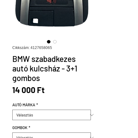
Cikkszám: 4127658065
BMW szabadkezes
autó kulcsház - 3+1
gombos
Ár
14 000 Ft
AUTÓ MÁRKA
*
GOMBOK
*