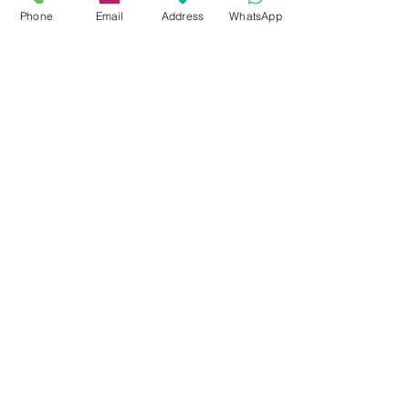
9 - 18 h
Phone
Email
Address
WhatsApp
KÖZÖSSÉGI LYUKAINK
Írjon Whatsapp-on
Írjon Messenger-en
Ön kínai? Wechat!
Írjon email-t