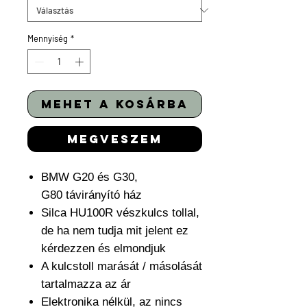
Mennyiség
*
mehet a kosárba
megveszem
BMW G20 és G30,
G80 távirányító ház
Silca HU100R vészkulcs tollal,
de ha nem tudja mit jelent ez
kérdezzen és elmondjuk
A kulcstoll marását / másolását
tartalmazza az ár
Elektronika nélkül, az nincs