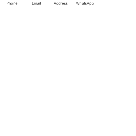
Phone
Email
Address
WhatsApp
KÖZÖSSÉGI LYUKAINK
Írjon Whatsapp-on
Írjon Messenger-en
Ön kínai? Wechat!
Írjon email-t