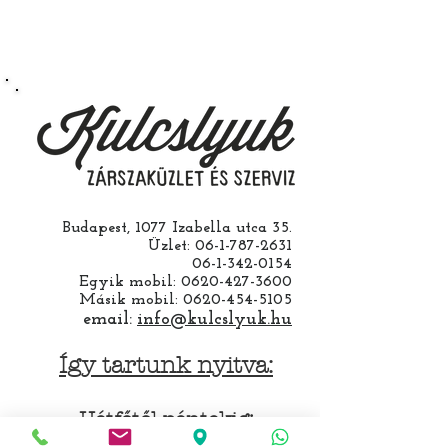
működésre abban esetben
vállalunk ha a ház cseréjét is mi
csináljuk. Jobban jár ha nem otthon
barkácsol. Bízza ránk, értünk
hozzá.
Budapest, 1077 Izabella utca 35.
Üzlet:
06-1-787-2631
06-1-342-0154
Egyik mobil:
0620-427-3600
Másik mobil:
0620-454-5105
email:
info@kulcslyuk.hu
Így tartunk nyitva:
Hétfőtől péntekig:
9 - 18 h