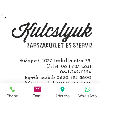
egy üzemképtelen, félig kibelezett
roncsautóval állít be hozzánk), a
kulcs programozásáért külön díjat
számolunk fel, ezt előre mindig
egyeztetjük.
Budapest, 1077 Izabella utca 35.
Üzlet:
06-1-787-2631
06-1-342-0154
Egyik mobil:
0620-427-3600
Másik mobil:
0620-454-5105
email:
info@kulcslyuk.hu
Phone
Email
Address
WhatsApp
Így tartunk nyitva:
Hétfőtől péntekig:
9 - 18 h