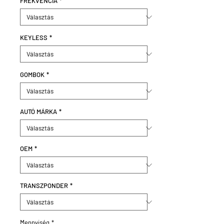
FREKVENCIA
*
KEYLESS
*
GOMBOK
*
AUTÓ MÁRKA
*
OEM
*
TRANSZPONDER
*
Mennyiség
*