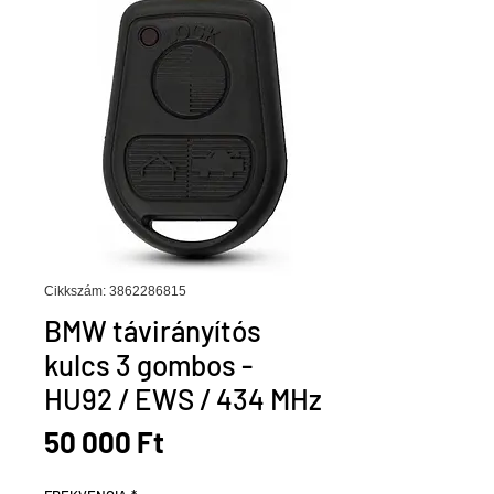
Cikkszám: 3862286815
BMW távirányítós
kulcs 3 gombos -
HU92 / EWS / 434 MHz
Ár
50 000 Ft