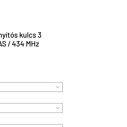
yítós kulcs 3
AS / 434 MHz
r