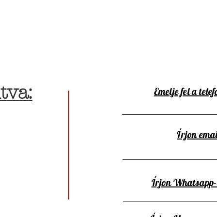
tva:
Emelje fel a telef
Írjon emai
Írjon Whatsapp