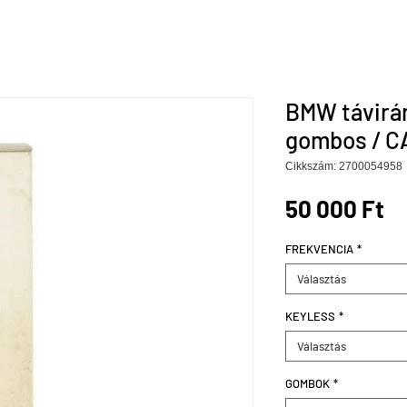
BMW távirán
gombos / C
Cikkszám: 2700054958
Á
50 000 Ft
FREKVENCIA
*
Választás
KEYLESS
*
Választás
GOMBOK
*