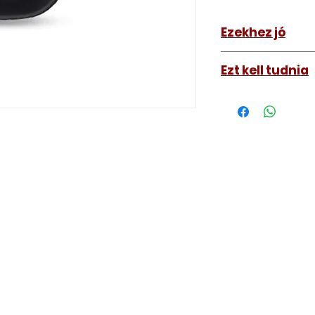
Ezekhez jó
BMW 5 E60-E61
Ezt kell tudnia
BMW X3 E83 2
Működő, kész kulc
távirányítós kulc
autókulcs marását
a távirányító pro
A kulcsmásolást é
a VII. kerület Izabe
végezzük, ide kell 
Speciális esetekbe
üzemképtelen, félig
be hozzánk), a kul
számolunk fel, ezt