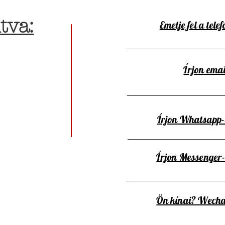
tva:
Emelje fel a telef
Írjon emai
Írjon Whatsapp
Írjon Messenger
Ön kínai? Wecha