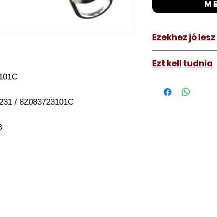
m
Ezekhez jó lesz
Audi A2 1999-2
Ezt kell tudnia
Audi A4 2000-2
3101C
Működő, kész kulc
távirányítós kulc
37231 / 8Z083723101C
autókulcs marását
a távirányító pro
8
A kulcsmásolást é
a VII. kerület Izabe
végezzük, ide kell 
Speciális esetekbe
üzemképtelen, félig
be hozzánk), a kul
számolunk fel, ezt