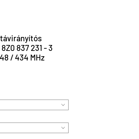
 távirányítós
 8Z0 837 231 - 3
48 / 434 MHz
r