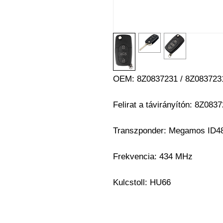
OEM: 8Z0837231 / 8Z08372
Felirat a távirányítón: 8Z08
Transzponder:
Megamos ID4
Frekvencia: 434 MHz
Kulcstoll:
HU66