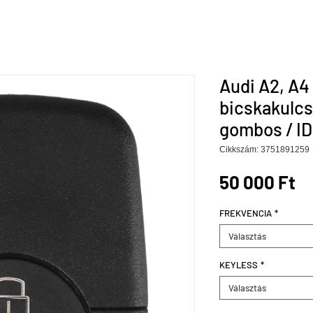
Audi A2, A4
bicskakulcs
gombos / ID
Cikkszám: 3751891259
Á
50 000 Ft
FREKVENCIA
*
Választás
KEYLESS
*
Választás