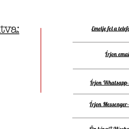
tva:
Emelje fel a telef
Írjon emai
Írjon Whatsapp
Írjon Messenger
Ön kínai? Wecha