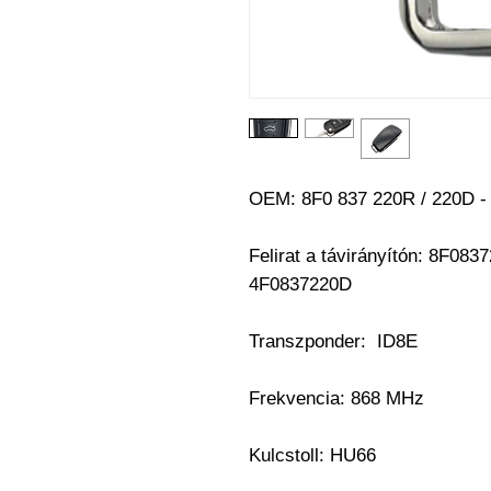
OEM:
8F0 837 220R / 220D -
Felirat a távirányítón: 8F08
4F0837220D
Transzponder:
ID8E
Frekvencia: 868 MHz
Kulcstoll:
HU66