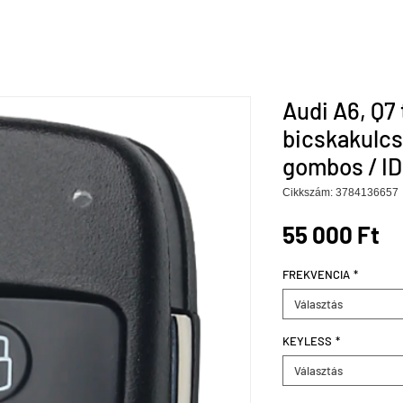
Audi A6, Q7 
bicskakulcs
gombos / ID
Cikkszám: 3784136657
Ár
55 000 Ft
FREKVENCIA
*
Választás
KEYLESS
*
Választás