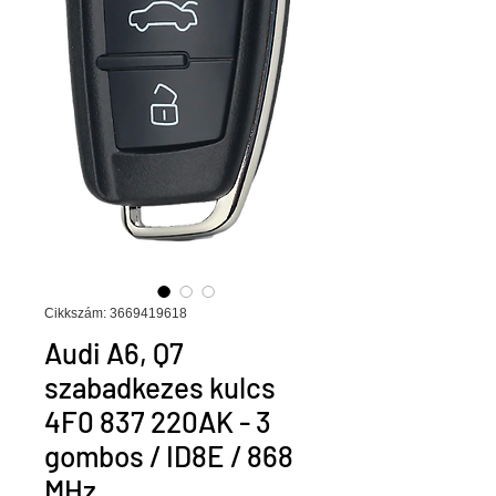
Cikkszám: 3669419618
Audi A6, Q7
szabadkezes kulcs
4F0 837 220AK - 3
gombos / ID8E / 868
MHz