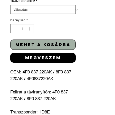
TRANSZPONDER
*
Mennyiség
*
mehet a kosárba
megveszem
OEM: 4F0 837 220AK /
8F0 837
220AK / 4F0837220AK
Felirat a távirányítón: 4F0 837
220AK / 8F0 837 220AK
Transzponder:
ID8E