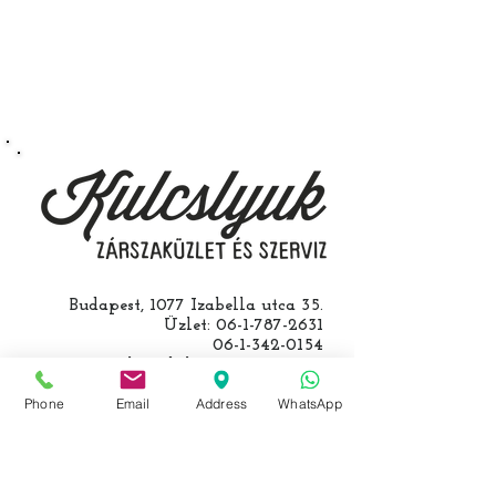
végezzük, ide kell eljönnie az
autójával.
Speciális esetekben (például ha
egy üzemképtelen, félig kibelezett
roncsautóval állít be hozzánk), a
kulcs programozásáért külön díjat
számolunk fel, ezt előre mindig
egyeztetjük.
Budapest, 1077 Izabella utca 35.
Üzlet:
06-1-787-2631
06-1-342-0154
Egyik mobil:
0620-427-3600
Másik mobil:
0620-454-5105
Phone
Email
Address
WhatsApp
email:
info@kulcslyuk.hu
Így tartunk nyitva: