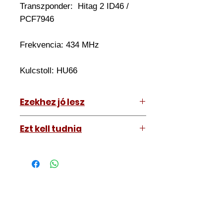
Transzponder:
Hitag 2 ID46 /
PCF7946
Frekvencia: 434 MHz
Kulcstoll:
HU66
Ezekhez jó lesz
Audi A8 2002-2010
Ezt kell tudnia
Működő, kész kulcsokat vásárol,
vagyis
minden távirányítós
kulcsunk ára tartalmazza az
autókulcs marását, az
immobiliser tanítását és
a távirányító programozását is.
A kulcsmásolást és programozást