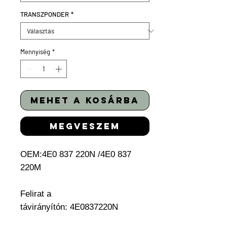
TRANSZPONDER
*
Mennyiség
*
mehet a kosárba
megveszem
OEM:4E0 837 220N /4E0 837
220M
Felirat a
távirányítón: 4E0837220N