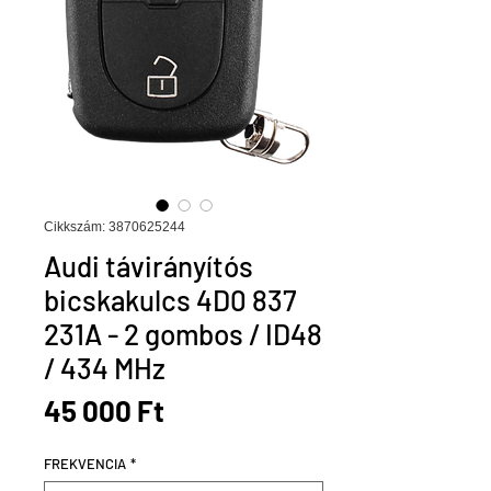
Cikkszám: 3870625244
Audi távirányítós
bicskakulcs 4D0 837
231A - 2 gombos / ID48
/ 434 MHz
Ár
45 000 Ft
FREKVENCIA
*