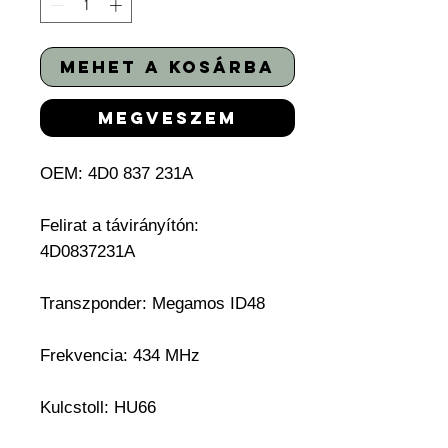
mehet a kosárba
megveszem
OEM: 4D0 837 231A
Felirat a távirányítón:
4D0837231A
Transzponder:
Megamos ID48
Frekvencia: 434 MHz
Kulcstoll:
HU66