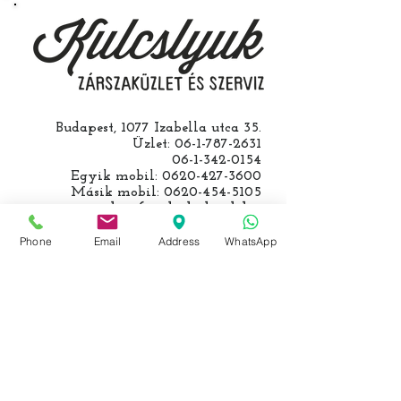
kulcs programozásáért külön díjat
számolunk fel, ezt előre mindig
egyeztetjük.
Budapest, 1077 Izabella utca 35.
Üzlet:
06-1-787-2631
06-1-342-0154
Egyik mobil:
0620-427-3600
Másik mobil:
0620-454-5105
email:
info@kulcslyuk.hu
Phone
Email
Address
WhatsApp
Így tartunk nyitva:
Hétfőtől péntekig:
9 - 18 h