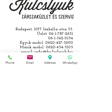
számolunk fel, ezt előre mindig
egyeztetjük.
Budapest, 1077 Izabella utca 35.
Üzlet:
06-1-787-2631
06-1-342-0154
Egyik mobil:
0620-427-3600
Másik mobil:
0620-454-5105
email:
info@kulcslyuk.hu
Így tartunk nyitva:
Phone
Email
Address
WhatsApp
Hétfőtől péntekig:
9 - 18 h
KÖZÖSSÉGI LYUKAINK