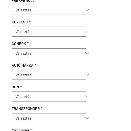
FREKVENCIA
*
KEYLESS
*
GOMBOK
*
AUTÓ MÁRKA
*
OEM
*
TRANSZPONDER
*
Mennyiség
*