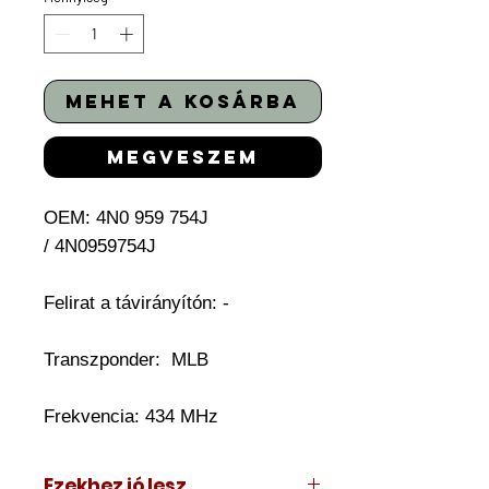
mehet a kosárba
megveszem
OEM: 4N0 959 754J
/ 4N0959754J
Felirat a távirányítón: -
Transzponder:
MLB
Frekvencia: 434 MHz
Ezekhez jó lesz