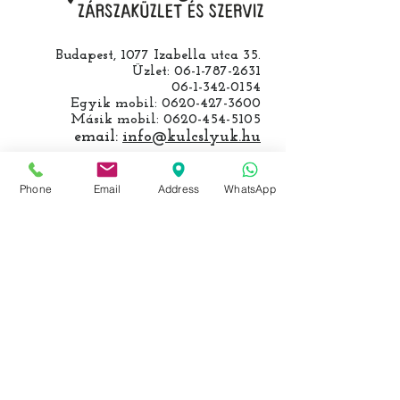
Budapest, 1077 Izabella utca 35.
Üzlet:
06-1-787-2631
06-1-342-0154
Egyik mobil:
0620-427-3600
Másik mobil:
0620-454-5105
email:
info@kulcslyuk.hu
Így tartunk nyitva:
Phone
Email
Address
WhatsApp
Hétfőtől péntekig:
9 - 18 h
KÖZÖSSÉGI LYUKAINK
Írjon Whatsapp-on