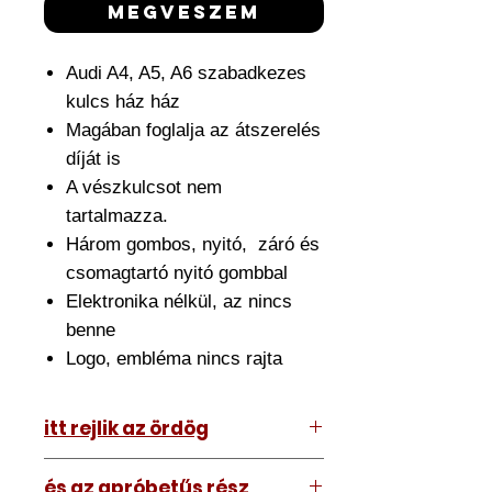
megveszem
Audi A4, A5, A6 szabadkezes
kulcs ház ház
Magában foglalja az átszerelés
díját is
A vészkulcsot nem
tartalmazza.
Három gombos, nyitó, záró és
csomagtartó nyitó gombbal
Elektronika nélkül, az nincs
benne
Logo, embléma nincs rajta
itt rejlik az ördög
Az ár amit lát tartalmazza az
és az apróbetűs rész