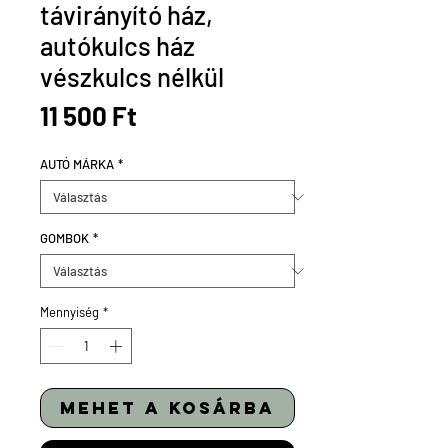
távirányító ház,
autókulcs ház
vészkulcs nélkül
Ár
11 500 Ft
AUTÓ MÁRKA
*
GOMBOK
*
Mennyiség
*
mehet a kosárba