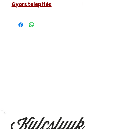
Gyors telepítés
Dugja be a konnektorba, és
telepítse az alkalmazásban pár perc
alatt.
Paranoiás? Esetleg tényleg
üldözik? Lehet, hogy Ön
titkosügynök? Tanán annyira titkos,
hogy még magáról sem tudja.
Menjen biztosra, tudja meg, ki
figyeli meg Önt, ki járkál be titokban
otthonába.
Az alkalmazásból távolról
ellenőrizheti és visszanézheti, ki és
mikor ment be a lakásába.