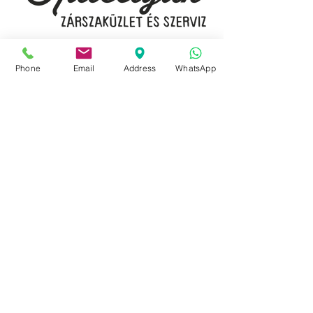
Budapest, 1077 Izabella utca 35.
Phone
Email
Address
WhatsApp
Üzlet:
06-1-787-2631
06-1-342-0154
Egyik mobil:
0620-427-3600
Másik mobil:
0620-454-5105
email:
info@kulcslyuk.hu
Így tartunk nyitva:
Hétfőtől péntekig:
9 - 18 h
KÖZÖSSÉGI LYUKAINK