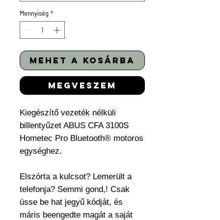
Mennyiség
*
mehet a kosárba
megveszem
Kiegészítő vezeték nélküli
billentyűzet ABUS CFA 3100S
Hometec Pro Bluetooth® motoros
egységhez.
Elszórta a kulcsot? Lemerült a
telefonja? Semmi gond,! Csak
üsse be hat jegyű kódját, és
máris beengedte magát a saját