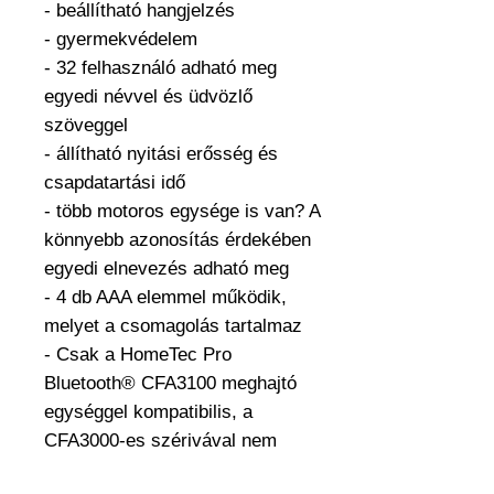
- beállítható hangjelzés
- gyermekvédelem
- 32 felhasználó adható meg
egyedi névvel és üdvözlő
szöveggel
- állítható nyitási erősség és
csapdatartási idő
- több motoros egysége is van? A
könnyebb azonosítás érdekében
egyedi elnevezés adható meg
- 4 db AAA elemmel működik,
melyet a csomagolás tartalmaz
- Csak a HomeTec Pro
Bluetooth® CFA3100 meghajtó
egységgel kompatibilis, a
CFA3000-es szérivával nem